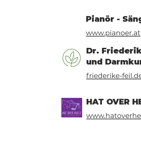
Pianör - Säng
www.pianoer.at
Dr. Friederi
und Darmku
friederike-feil.d
HAT OVER HEE
www.hatoverhee