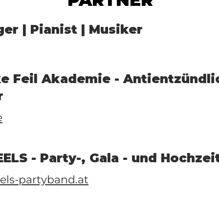
PARTNER
er | Pianist | Musiker
ke Feil Akademie - Antientzündl
r
e
LS - Party-, Gala - und Hochze
ls-partyband.at